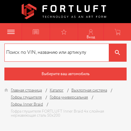
Вход
Выберите ваш автомобиль
Главная страница
Каталог
Выхлопная система
Гофры глушителя
Гофра универсальная
Гофры Inner Braid
Гофра глушителя FORTLUFT Inner Braid 4х слойная
нержавеющая сталь 50x200