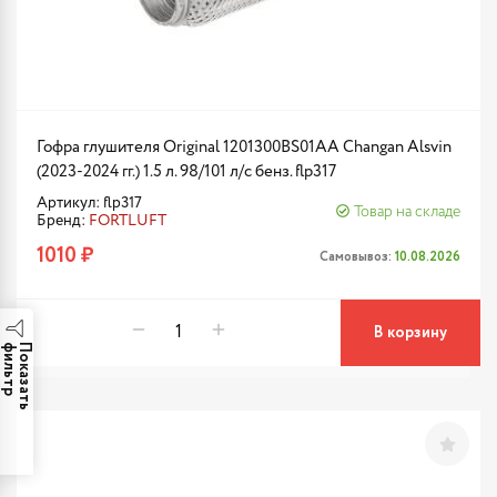
Гофра глушителя Original 1201300BS01AA Changan Alsvin
(2023-2024 гг.) 1.5 л. 98/101 л/с бенз. flp317
Артикул: flp317
Товар на складе
Бренд:
FORTLUFT
1010 ₽
Самовывоз:
10.08.2026
В корзину
р
П
о
к
а
з
а
т
ь
ф
и
л
ь
т