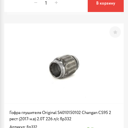
В корзину
Гофра глушителя Original S4010150102 Changan CS95 2
рест (2017-н.в) 2.0T 226 л/с flp332
Артикул: flp332