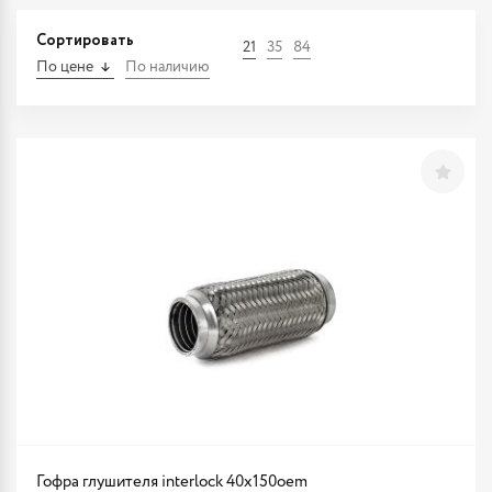
Сортировать
21
35
84
По цене
По наличию
Гофра глушителя interlock 40x150oem