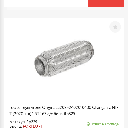
Гофра глушителя Original S202F2402010400 Changan UNI-
T (2020-н.в) 1.5T 167 л/с бенз. flp329
Артикул: flp329
Товар на складе
Бренд:
FORTLUFT