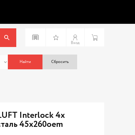
Вход
Найти
Сбросить
UFT Interlock 4х
сталь 45x260oem