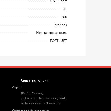
45x260oem
45
260
Interlock
Нержавеющая сталь
FORTLUFT
Связаться с нами
Адрес
107553, Москва,
ул. Большая Черкизовская, 26АС1
м. Черкизовская / Локомотив
Офис и служба поддержки