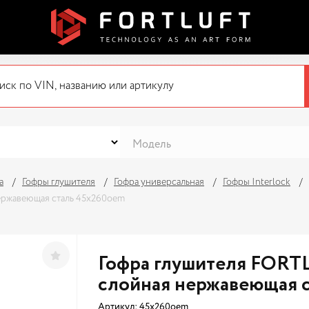
а
Гофры глушителя
Гофра универсальная
Гофры Interlock
нержавеющая сталь 45x260oem
Гофра глушителя FORTL
слойная нержавеющая 
Артикул:
45x260oem