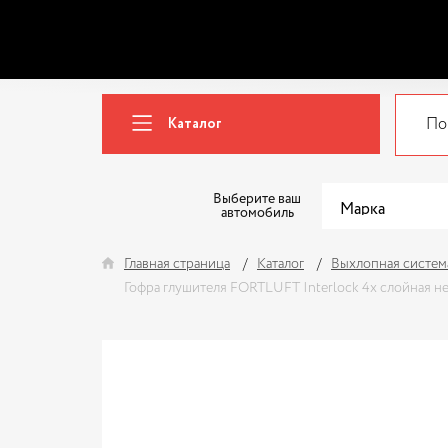
Каталог
Выберите ваш
автомобиль
Главная страница
Каталог
Выхлопная систем
Гофра глушителя FORTLUFT Interlock 4х слойная 