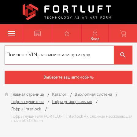
Вход
Выберите ваш автомобиль
Главная страница
Каталог
Выхлопная система
Гофры глушителя
Гофра универсальная
Гофры Interlock
Гофра глушителя FORTLUFT Interlock 4х слойная нержавеющая
сталь 50x120oem