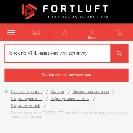
Вход
Выберите ваш автомобиль
Главная страница
Каталог
Выхлопная система
Гофры глушителя
Гофра универсальная
Гофры Interlock
Гофра глушителя FORTLUFT Interlock 4х слойная нержавеющая
сталь 60x100oem