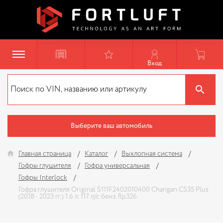
Вход
Выберите ваш автомобиль
Главная страница
Каталог
Выхлопная система
Гофры глушителя
Гофра универсальная
Гофры Interlock
Гофра глушителя Original S111F2402010400 Changan CS35 Plus
(2018 - 2023 гг.) 1.6 л. 117 л/с бенз. flp326