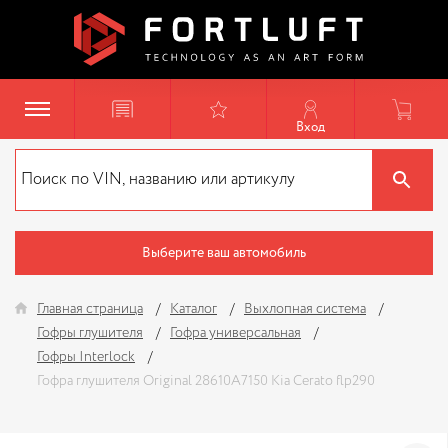
Вход
Выберите ваш автомобиль
Главная страница
Каталог
Выхлопная система
Гофры глушителя
Гофра универсальная
Гофры Interlock
Гофра глушителя Original 28610A7150 Kia Cerato flp290