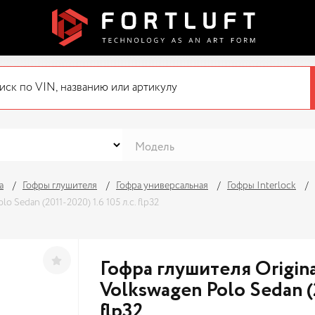
а
Гофры глушителя
Гофра универсальная
Гофры Interlock
 Sedan (2011-2020) 1.6 105 л.с. flp32
Гофра глушителя Origin
Volkswagen Polo Sedan (2
flp32