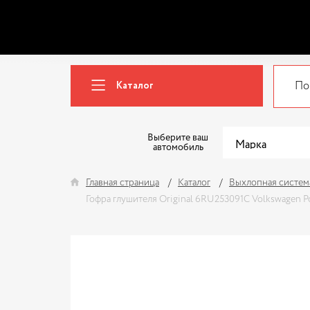
Каталог
Выберите ваш
автомобиль
Главная страница
Каталог
Выхлопная систем
Гофра глушителя Original 6RU253091C Volkswagen Polo