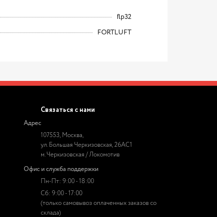
flp32
FORTLUFT
Связаться с нами
Адрес
107553, Москва,
ул. Большая Черкизовская, 26АС1
м. Черкизовская / Локомотив
Офис и служба поддержки
Пн-Пт: 9:00 - 18:00
Сб: 9:00 - 17:00
(только самовывоз оплаченных заказов со
склада)