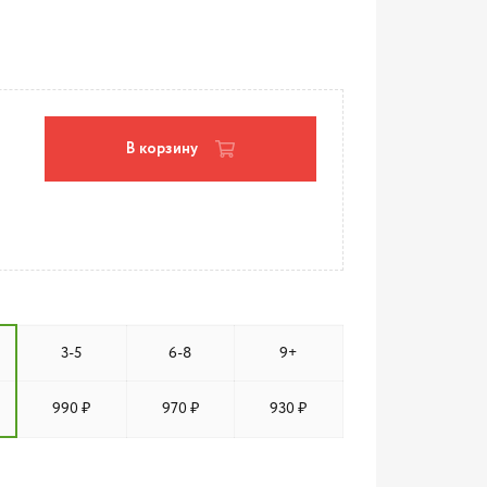
В корзину
3-5
6-8
9+
990 ₽
970 ₽
930 ₽