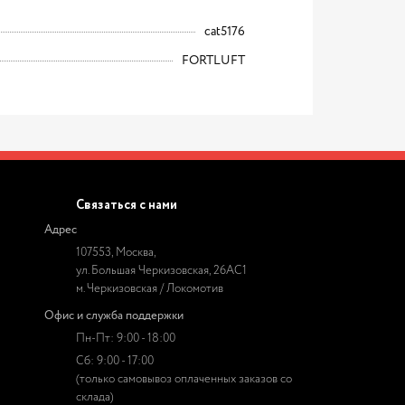
cat5176
FORTLUFT
Связаться с нами
Адрес
107553, Москва,
ул. Большая Черкизовская, 26АС1
м. Черкизовская / Локомотив
Офис и служба поддержки
Пн-Пт: 9:00 - 18:00
Сб: 9:00 - 17:00
(только самовывоз оплаченных заказов со
склада)