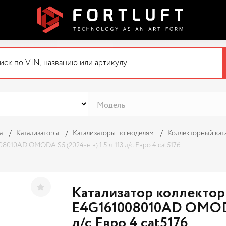
а
Катализаторы
Катализаторы по моделям
Коллекторный кат
010AD OMODA S5 (2024-н.в) 1.5 л. 113 л/с Евро 4 cat5176
Катализатор коллекто
E4G161008010AD OMODA S
л/с Евро 4 cat5176