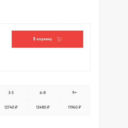
В корзину
3-5
6-8
9+
12740 ₽
12480 ₽
11960 ₽