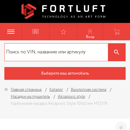
Вход
Выберите ваш автомобиль
Главная страница
Каталог
Выхлопная система
Насадки на глушитель
Akrapovic style
Карбоновая насадка Akrapovic Style 100x2 мм MT217R