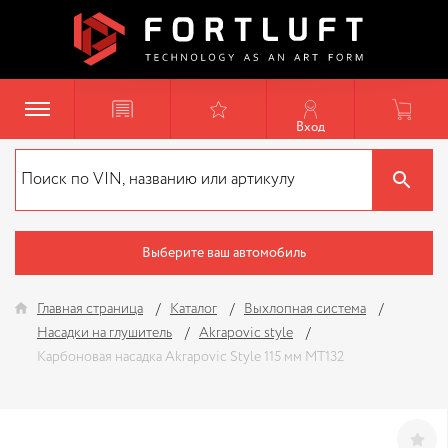
Вход
Выберите ваш автомобиль
Главная страница
Каталог
Выхлопная система
Насадки на глушитель
Akrapovic style
Карбоновая насадка Akrapovic Style 115 мм MT132