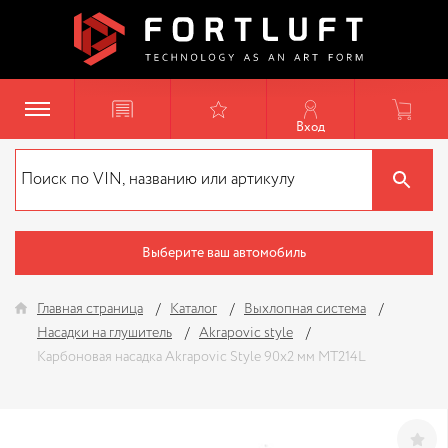
Вход
Выберите ваш автомобиль
Главная страница
Каталог
Выхлопная система
Насадки на глушитель
Akrapovic style
Карбоновая насадка Akrapovic Style 90x2 мм MT214L