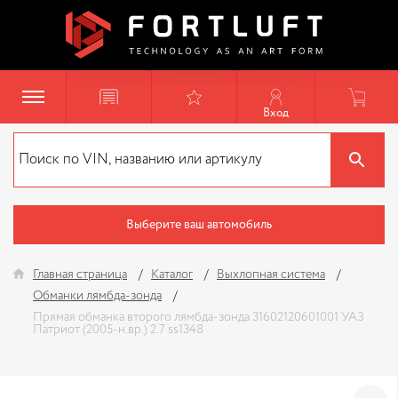
Вход
Выберите ваш автомобиль
Главная страница
Каталог
Выхлопная система
Обманки лямбда-зонда
Прямая обманка второго лямбда-зонда 31602120601001 УАЗ
Патриот (2005-н.вр.) 2.7 ss1348