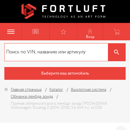
Вход
Выберите ваш автомобиль
Главная страница
Каталог
Выхлопная система
Обманки лямбда-зонда
Прямая обманка второго лямбда-зонда 7P0254301NX
Volkswagen Touareg 2 (2014-2018) 3.6 249 л.с. ss1330