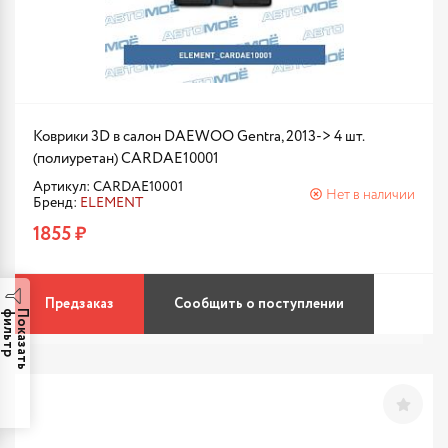
Коврики 3D в салон DAEWOO Gentra, 2013-> 4 шт.
(полиуретан) CARDAE10001
Артикул: CARDAE10001
Нет в наличии
Бренд:
ELEMENT
1855 ₽
Предзаказ
Сообщить о поступлении
р
П
о
к
а
з
а
т
ь
ф
и
л
ь
т