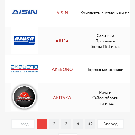
AISIN
Комплекты сцепления и т.д.
Сальники
AJUSA
Прокладки
Болты ГБЦ и т.д.
AKEBONO
Тормозные колодки
Рычаги
AKITAKA
Сайлентблоки
Тяги и т.д.
Назад
1
2
3
4
42
Вперед