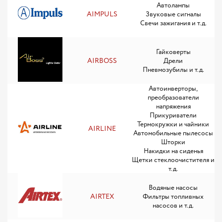
Автолампы
AIMPULS
Звуковые сигналы
Свечи зажигания и т.д.
Гайковерты
AIRBOSS
Дрели
Пневмозубилы и т.д.
Автоинверторы,
преобразователи
напряжения
Прикуриватели
Термокружки и чайники
AIRLINE
Автомобильные пылесосы
Шторки
Накидки на сиденья
Щетки стеклоочистителя и
т.д.
Водяные насосы
AIRTEX
Фильтры топливных
насосов и т.д.