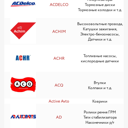
ACDELCO
Тормозные диски
Тормозные колодки и т.д.
Высоковольтные провода,
Катушки зажигания,
ACHIM
Электро-бензонасосы,
Датчики и т.д.
Топливные насосы,
ACHR
кислородные датчики
Втулки
ACQ
Колпаки и т.д.
Active Avto
Коврики
Ролики ремня ГРМ
AD
Тяги стабилизатора
Наконечники р/т