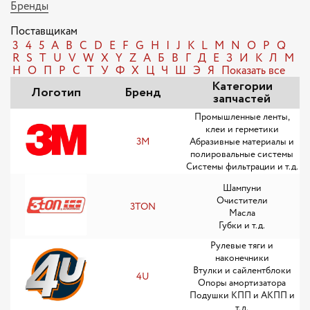
Бренды
Поставщикам
3
4
5
A
B
C
D
E
F
G
H
I
J
K
L
M
N
O
P
Q
R
S
T
U
V
W
X
Y
Z
А
Б
В
Г
Д
Е
З
И
К
Л
М
Н
О
П
Р
С
Т
У
Ф
Х
Ц
Ч
Ш
Э
Я
Показать все
Категории
Логотип
Бренд
запчастей
Промышленные ленты,
клеи и герметики
3M
Абразивные материалы и
полировальные системы
Системы фильтрации и т.д.
Шампуни
Очистители
3TON
Масла
Губки и т.д.
Рулевые тяги и
наконечники
Втулки и сайлентблоки
4U
Опоры амортизатора
Подушки КПП и АКПП и
т.д.