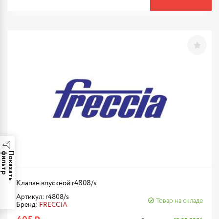
р
П
о
к
а
з
а
т
ь
ф
и
л
ь
т
Клапан впускной r4808/s
Артикул: r4808/s
Товар на складе
Бренд:
FRECCIA