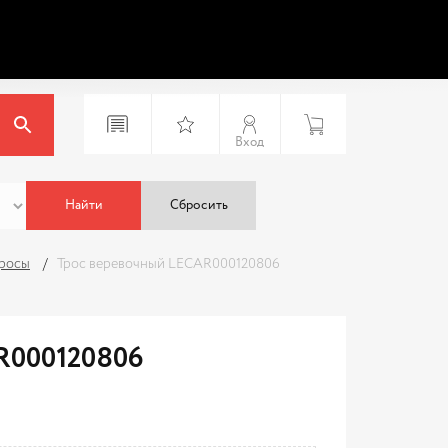
Вход
Найти
Сбросить
тросы
Трос веревочный LECAR000120806
R000120806