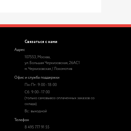
Связаться с нами
Адрес
107553, Москва,
ул. Большая Черкизовская, 26АС1
м. Черкизовская / Локомотив
Офис и служба поддержки
Пн-Пт: 9:00 - 18:00
Сб: 9:00 - 17:00
(только самовывоз оплаченных заказов со
склада)
Вс: выходной
Телефон
8 495 777 91 55