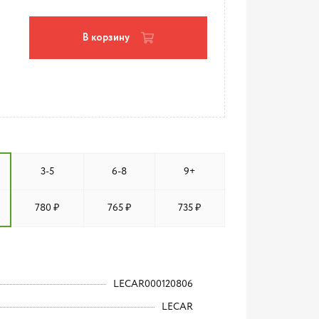
В корзину
3-5
6-8
9+
780 ₽
765 ₽
735 ₽
LECAR000120806
LECAR