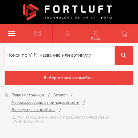
Вход
Выберите ваш автомобиль
Главная страница
Каталог
Автоаксессуары и принадлежности
Экстерьер автомобиля
Щиток аэродинамический переднего колеса левый
21900841530900