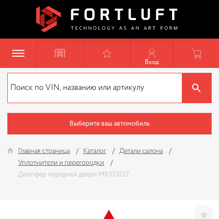
Вход
Выберите ваш автомобиль
Главная страница
Каталог
Детали салона
Уплотнители и перегородки
Демпфер передней двери MR573227