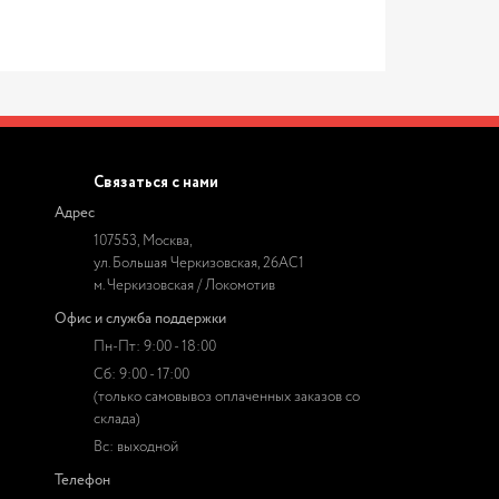
Связаться с нами
Адрес
107553, Москва,
ул. Большая Черкизовская, 26АС1
м. Черкизовская / Локомотив
Офис и служба поддержки
Пн-Пт: 9:00 - 18:00
Сб: 9:00 - 17:00
(только самовывоз оплаченных заказов со
склада)
Вс: выходной
Телефон