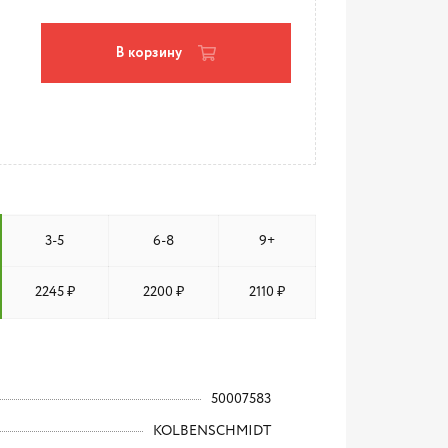
В корзину
3-5
6-8
9+
2245 ₽
2200 ₽
2110 ₽
50007583
KOLBENSCHMIDT