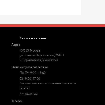
Связаться с нами
Адрес
107553, Москва,
ул. Большая Черкизовская, 26АС1
м. Черкизовская / Локомотив
Офис и служба поддержки
Пн-Пт: 9:00 - 18:00
Сб: 9:00 - 17:00
(только самовывоз оплаченных заказов со
склада)
Вс: выходной
Телефон