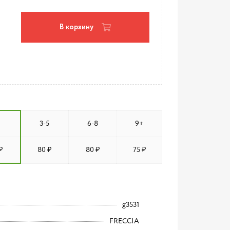
В корзину
3-5
6-8
9+
₽
80 ₽
80 ₽
75 ₽
g3531
FRECCIA