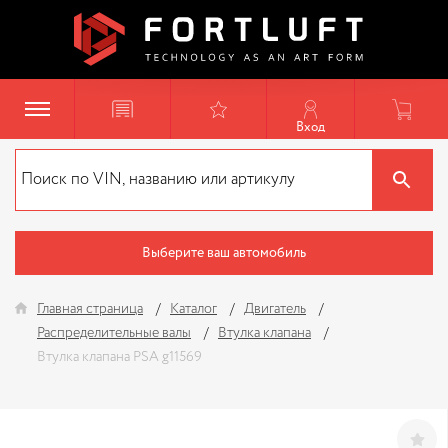
Вход
Выберите ваш автомобиль
Главная страница
Каталог
Двигатель
Распределительные валы
Втулка клапана
Втулка клапана PSA g11569