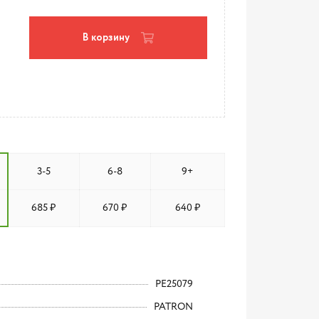
В корзину
3-5
6-8
9+
685 ₽
670 ₽
640 ₽
PE25079
PATRON