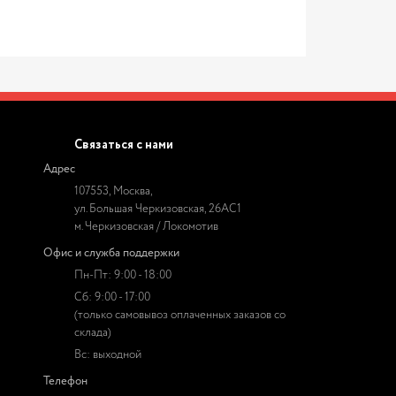
Связаться с нами
Адрес
107553, Москва,
ул. Большая Черкизовская, 26АС1
м. Черкизовская / Локомотив
Офис и служба поддержки
Пн-Пт: 9:00 - 18:00
Сб: 9:00 - 17:00
(только самовывоз оплаченных заказов со
склада)
Вс: выходной
Телефон