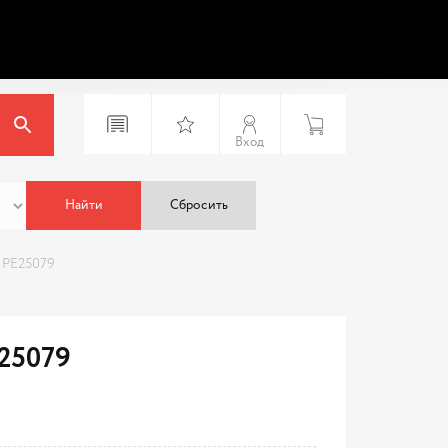
Вход
Найти
Сбросить
 PE25079
25079