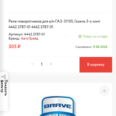
Реле поворотников для а/м ГАЗ-31105, Газель 3-х конт
4442.3787-01 4442.3787-01
Артикул: 4442.3787-01
Товар на складе
Бренд:
АвтоТрейд
305 ₽
Самовывоз:
11.08.2026
В корзину
р
П
о
к
а
з
а
т
ь
ф
и
л
ь
т