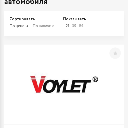
автомобиля
Сортировать
Показывать
По цене
По наличию
21
35
84