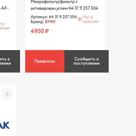
Микрофильтр/фильтр с
) AF-
активирован.углем 64 31 9 257 504
Артикул: 64 31 9 257 504
Нет в
наличии
Бренд:
BMW
т в
личии
4950 ₽
ить о
Сообщить о
Предзаказ
лении
поступлении