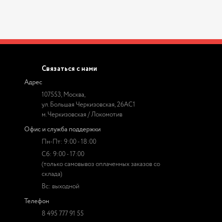
Связаться с нами
Адрес
107553, Москва,
ул. Большая Черкизовская, 26АС1
м. Черкизовская / Локомотив
Офис и служба поддержки
Пн-Пт: 9:00 - 18:00
Сб: 9:00 - 17:00
(только самовывоз оплаченных заказов со
склада)
Вс: выходной
Телефон
8 495 777 91 55