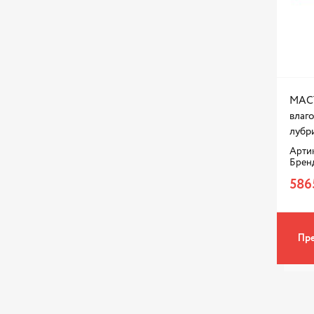
МАС
влаг
лубри
Артик
Брен
586
Пре