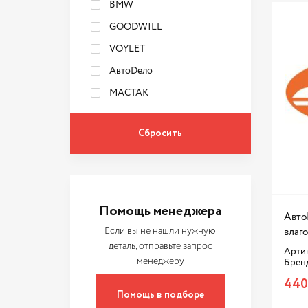
BMW
GOODWILL
VOYLET
АвтоDело
МАСТАК
Помощь менеджера
Авто
Если вы не нашли нужную
влаго
деталь, отправьте запрос
Артик
менеджеру
Брен
440
Помощь в подборе