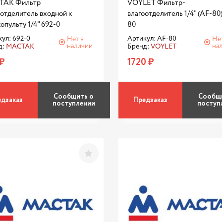
ТАК Фильтр
VOYLET Фильтр-
оотделитель входной к
влагоотделитель 1/4" (AF-80
опульту 1/4" 692-0
80
ул: 692-0
Артикул: AF-80
Нет в
Не
наличии
на
д:
МАСТАК
Бренд:
VOYLET
₽
1720 ₽
Сообщить о
Сообщ
дзаказ
Предзаказ
поступлении
поступ