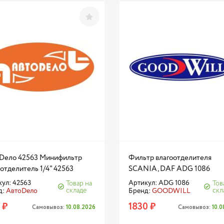
Dело 42563 Минифильтр
Фильтр влагоотделителя
отделитель 1/4" 42563
SCANIA, DAF ADG 1086
ул: 42563
Артикул: ADG 1086
Товар на
Тов
складе
скл
д:
АвтоDело
Бренд:
GOODWILL
 ₽
1830 ₽
Самовывоз:
10.08.2026
Самовывоз:
10.