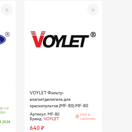
VOYLET Фильтр-
влагоотделитель для
краскопультов (MF-80) MF-80
ар на
аде
Артикул: MF-80
Нет в
наличии
Бренд:
VOYLET
08.2026
640 ₽