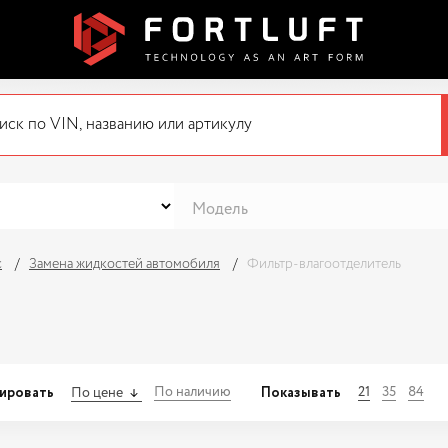
с
Замена жидкостей автомобиля
Фильтр-влагоотделитель
ировать
Показывать
По наличию
21
35
84
По цене