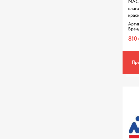
МАС
влаг
краск
Артик
Брен
810 
Пре