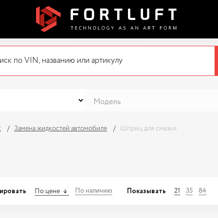
с
Замена жидкостей автомобиля
Шприц для смазки
ировать
Показывать
По наличию
21
35
84
По цене