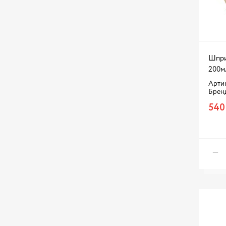
Шпри
200м
Арти
Брен
540