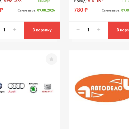
складе
скл
д:
АвтоDело
Бренд:
AIRLINE
 ₽
780 ₽
Самовывоз:
09.08.2026
Самовывоз:
09.0
В корзину
В кор