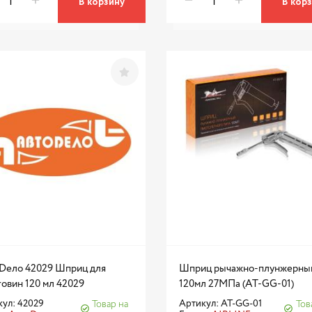
В корзину
В кор
Dело 42029 Шприц для
Шприц рычажно-плунжерны
овин 120 мл 42029
120мл 27МПа (AT-GG-01)
ул: 42029
Артикул: AT-GG-01
Товар на
Тов