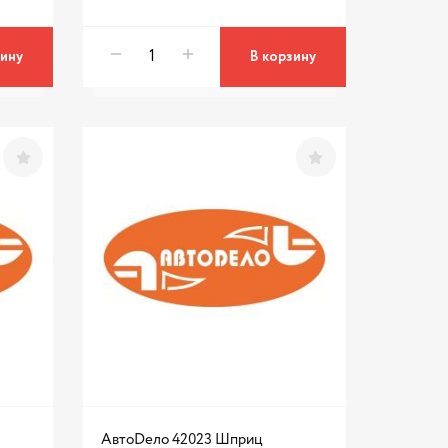
зину
В корзину
АвтоDело 42023 Шприц