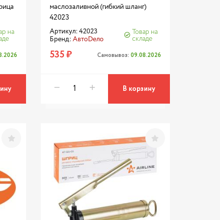
рица
маслозаливной (гибкий шланг)
42023
Артикул: 42023
ар на
Товар на
аде
складе
Бренд:
АвтоDело
535 ₽
8.2026
Самовывоз:
09.08.2026
зину
В корзину