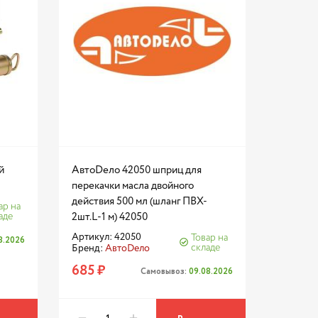
й
АвтоDело 42050 шприц для
перекачки масла двойного
действия 500 мл (шланг ПВХ-
ар на
аде
2шт.L-1 м) 42050
Артикул: 42050
Товар на
8.2026
складе
Бренд:
АвтоDело
685 ₽
Самовывоз:
09.08.2026