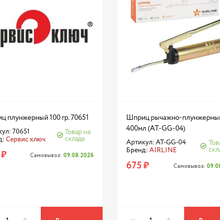
ц плунжерный 100 гр. 70651
Шприц рычажно-плунжерны
400мл (AT-GG-04)
ул: 70651
Товар на
складе
д:
Сервис ключ
Артикул: AT-GG-04
Тов
скл
Бренд:
AIRLINE
 ₽
Самовывоз:
09.08.2026
675 ₽
Самовывоз:
09.0