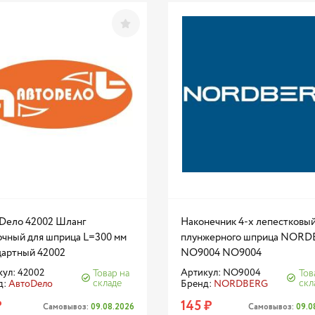
Dело 42002 Шланг
Наконечник 4-х лепестковый
очный для шприца L=300 мм
плунжерного шприца NOR
дартный 42002
NO9004 NO9004
ул: 42002
Артикул: NO9004
Товар на
Тов
складе
скл
д:
АвтоDело
Бренд:
NORDBERG
₽
145 ₽
Самовывоз:
09.08.2026
Самовывоз:
09.0