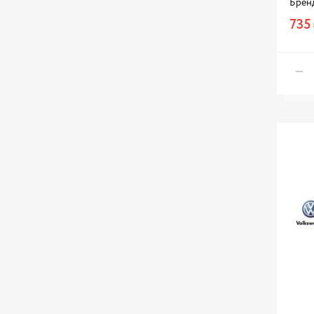
Брен
735