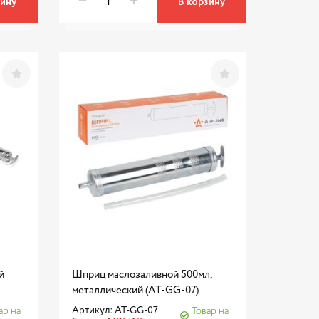
зину
В корзину
й
Шприц маслозаливной 500мл,
металлический (AT-GG-07)
Артикул: AT-GG-07
ар на
Товар на