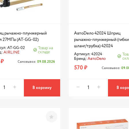
ц рычажно-плунжерный
АвтоDело 42024 Шприц
л 27МПа (AT-GG-02)
рычажно-плунжерный (гибки
шланг/трубка) 42024
кул: AT-GG-02
Товар на
складе
д:
AIRLINE
Артикул: 42024
Тов
скл
Бренд:
АвтоDело
 ₽
Самовывоз:
09.08.2026
570 ₽
Самовывоз:
09.0
В корзину
В кор