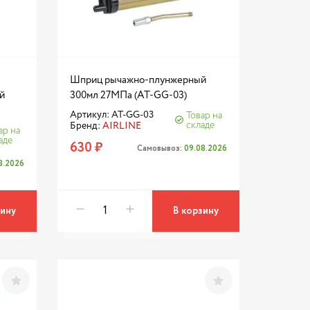
Шприц рычажно-плунжерный
й
300мл 27МПа (AT-GG-03)
Артикул: AT-GG-03
Товар на
складе
Бренд:
AIRLINE
ар на
аде
630 ₽
Самовывоз:
09.08.2026
8.2026
зину
В корзину