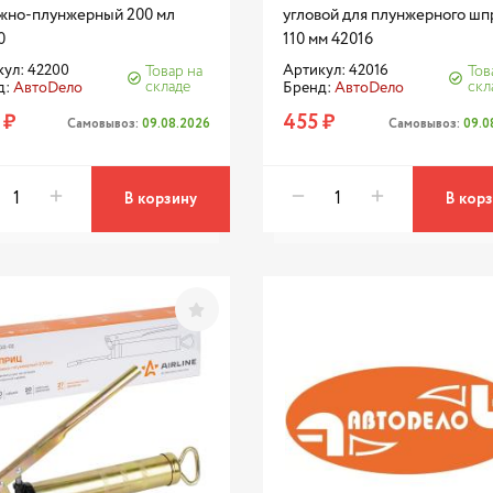
жно-плунжерный 200 мл
угловой для плунжерного шп
0
110 мм 42016
ул: 42200
Артикул: 42016
Товар на
Тов
складе
скл
д:
АвтоDело
Бренд:
АвтоDело
 ₽
455 ₽
Самовывоз:
09.08.2026
Самовывоз:
09.0
В корзину
В кор