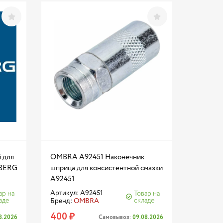
 для
OMBRA A92451 Наконечник
DBERG
шприца для консистентной смазки
A92451
Артикул: A92451
ар на
Товар на
аде
складе
Бренд:
OMBRA
400 ₽
8.2026
Самовывоз:
09.08.2026