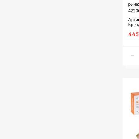
рыча
4220
Артик
Брен
445