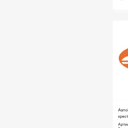
Авто
крест
Артик