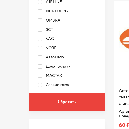
AIRLINE
NORDBERG
OMBRA
SCT
VAG
VOREL
АвтоDело
Дело Техники
МАСТАК
Сервис ключ
Авто
смаз
стан
Артик
Брен
60 