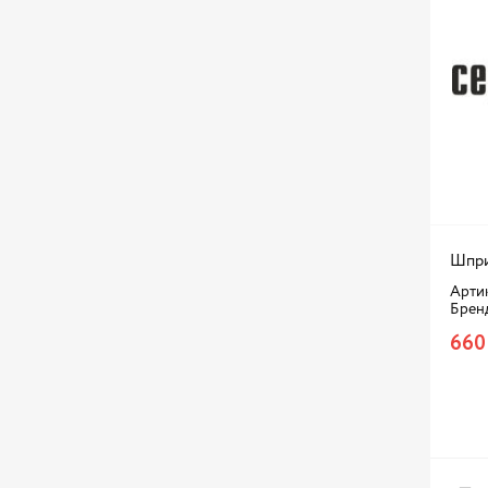
Шпри
Артик
Брен
660