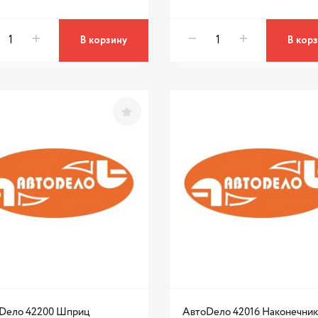
В корзину
В кор
Dело 42200 Шприц
АвтоDело 42016 Наконечник