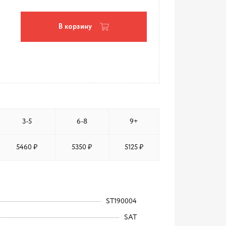
В корзину
3-5
6-8
9+
5460 ₽
5350 ₽
5125 ₽
ST190004
SAT