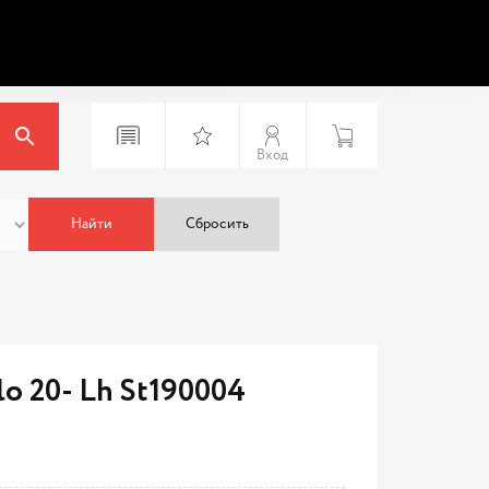
Вход
Найти
Сбросить
o 20- Lh St190004