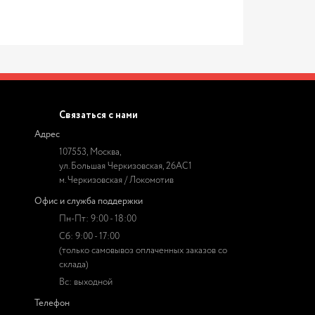
Связаться с нами
Адрес
107553, Москва,
ул. Большая Черкизовская, 26АС1
м. Черкизовская / Локомотив
Офис и служба поддержки
Пн-Пт: 9:00 - 18:00
Сб: 9:00 - 17:00
(только самовывоз оплаченных заказов со
склада)
Вс: выходной
Телефон