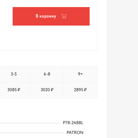
В корзину
3-5
6-8
9+
3085 ₽
3020 ₽
2895 ₽
P78-2488L
PATRON