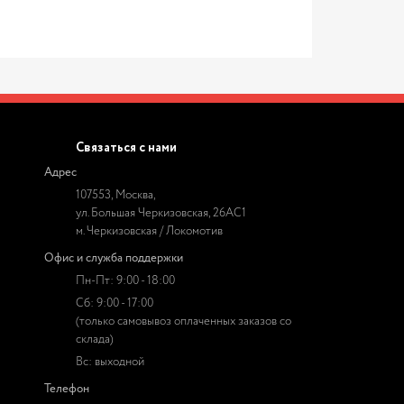
Связаться с нами
Адрес
107553, Москва,
ул. Большая Черкизовская, 26АС1
м. Черкизовская / Локомотив
Офис и служба поддержки
Пн-Пт: 9:00 - 18:00
Сб: 9:00 - 17:00
(только самовывоз оплаченных заказов со
склада)
Вс: выходной
Телефон