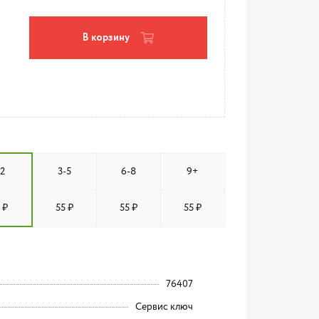
В корзину
-2
3-5
6-8
9+
 ₽
55 ₽
55 ₽
55 ₽
76407
Сервис ключ