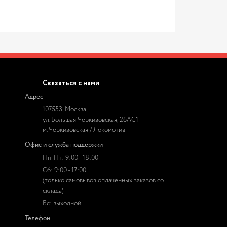
Связаться с нами
Адрес
107553, Москва,
ул. Большая Черкизовская, 26АС1
м. Черкизовская / Локомотив
Офис и служба поддержки
Пн-Пт: 9:00 - 18:00
Сб: 9:00 - 17:00
(только самовывоз оплаченных заказов со
склада)
Вс: выходной
Телефон