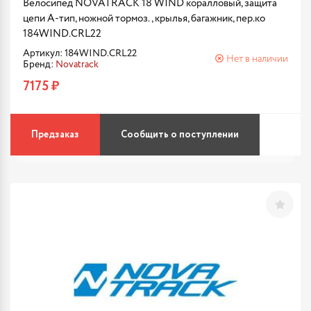
Велосипед NOVATRACK 18 WIND коралловый, защита
цепи А-тип, ножной тормоз., крылья, багажник, пер.ко
184WIND.CRL22
Артикул: 184WIND.CRL22
Нет в наличии
Бренд:
Novatrack
7175 ₽
Предзаказ
Сообщить о поступлении