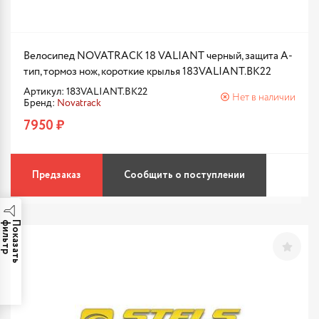
Велосипед NOVATRACK 18 VALIANT черный, защита А-
тип, тормоз нож, короткие крылья 183VALIANT.BK22
Артикул: 183VALIANT.BK22
Нет в наличии
Бренд:
Novatrack
7950 ₽
Предзаказ
Сообщить о поступлении
р
П
о
к
а
з
а
т
ь
ф
и
л
ь
т