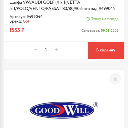
Цапфа VW/AUDI GOLF I/II/III/JETTA
I/II/POLO/VENTO/PASSAT B3/80/90 6 отв. зад. 9499044
Артикул: 9499044
Товар на складе
Бренд:
GSP
1555 ₽
Самовывоз:
09.08.2026
В корзину