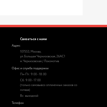
Связаться с нами
Адрес
107553, Москва,
ул. Большая Черкизовская, 26АС1
м. Черкизовская / Локомотив
Офис и служба поддержки
Пн-Пт: 9:00 - 18:00
Сб: 9:00 - 17:00
(только самовывоз оплаченных заказов со
склада)
Вс: выходной
Телефон