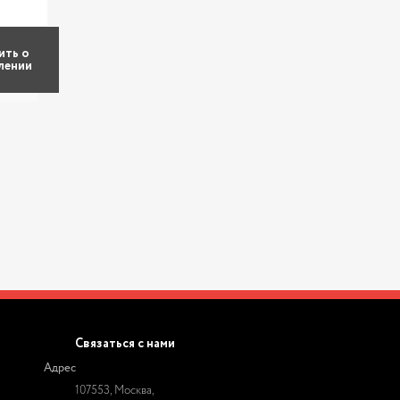
ить о
лении
Связаться с нами
Адрес
107553, Москва,