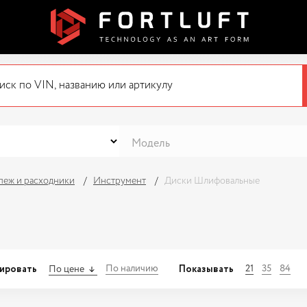
пеж и расходники
Инструмент
Диски Шлифовальные
ировать
Показывать
По наличию
21
35
84
По цене