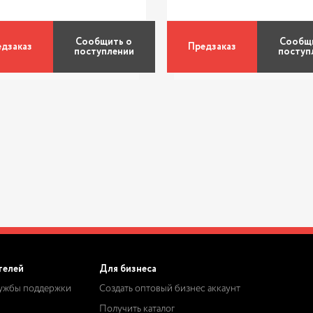
Сообщить о
Сообщ
дзаказ
Предзаказ
поступлении
поступ
телей
Для бизнеса
лужбы поддержки
Создать оптовый бизнес аккаунт
Получить каталог