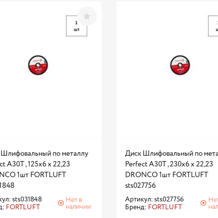
 Шлифовальный по металлу
Диск Шлифовальный по мет
ct А30T , 125х6 x 22,23
Perfect А30T , 230х6 x 22,23
NCO 1шт FORTLUFT
DRONCO 1шт FORTLUFT
31848
sts027756
ул: sts031848
Артикул: sts027756
Нет в
Не
наличии
на
д:
FORTLUFT
Бренд:
FORTLUFT