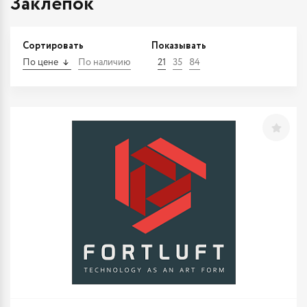
Заклепок
Сортировать
Показывать
По цене
По наличию
21
35
84