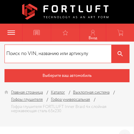
Вход
Выберите ваш автомобиль
Главная страница
Каталог
Выхлопная система
Гофры глушителя
Гофра универсальная
Гофра глушителя FORTLUFT Inner Braid 4х слойная
нержавеющая сталь 65x230