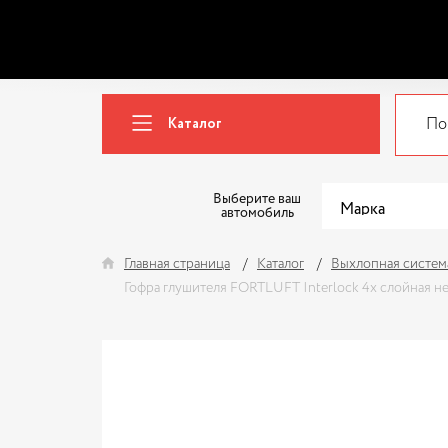
Каталог
Выберите ваш
автомобиль
Главная страница
Каталог
Выхлопная систем
Гофра глушителя FORTLUFT Interlock 4х слойная н