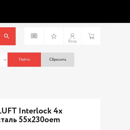
Вход
Найти
Сбросить
UFT Interlock 4х
сталь 55x230oem