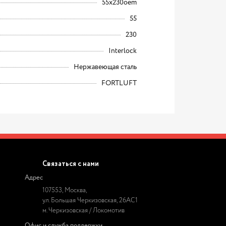
55x230oem
55
230
Interlock
Нержавеющая сталь
FORTLUFT
Связаться с нами
Адрес
107553, Москва,
ул. Большая Черкизовская, 26АС1
м. Черкизовская / Локомотив
Офис и служба поддержки