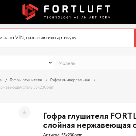
а
Гофры глушителя
Гофра универсальная
ержавеющая сталь 55x230oem
Гофра глушителя FORTL
слойная нержавеющая 
Артикул:
55x230oem