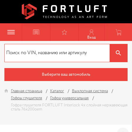
Вход
Выберите ваш автомобиль
Главная страница
Каталог
Выхлопная система
Гофры глушителя
Гофра универсальная
Гофра глушителя FORTLUFT Interlock 4х слойная нержавеющая
сталь 76x200oem