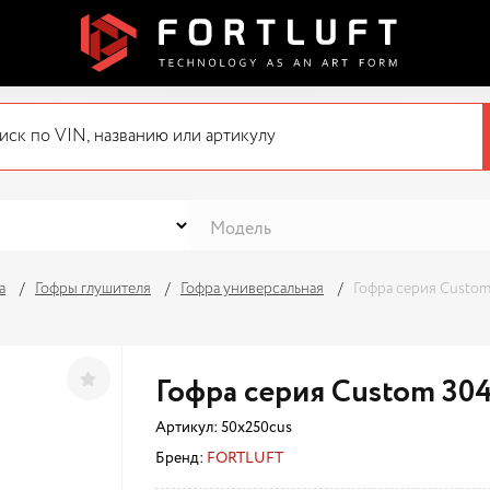
а
Гофры глушителя
Гофра универсальная
Гофра серия Custom
Гофра серия Custom 30
Артикул:
50x250cus
Бренд:
FORTLUFT