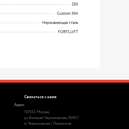
250
Custom 304
Нержавеющая сталь
FORTLUFT
Связаться с нами
Адрес
107553, Москва,
ул. Большая Черкизовская, 26АС1
м. Черкизовская / Локомотив