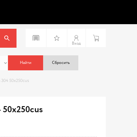
Вход
Найти
Сбросить
 304 50x250cus
4 50x250cus