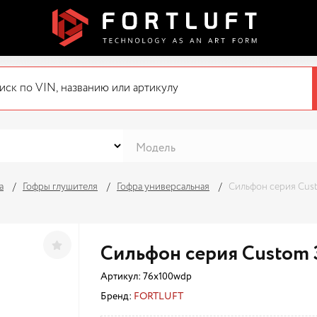
а
Гофры глушителя
Гофра универсальная
Сильфон серия Cus
Сильфон серия Custom 
Артикул:
76x100wdp
Бренд:
FORTLUFT