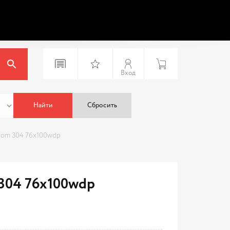
Вход
Найти
Сбросить
tom 304 76x100wdp
304 76x100wdp