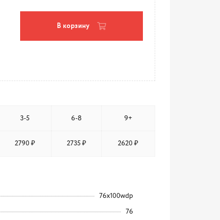
В корзину
3-5
6-8
9+
2790 ₽
2735 ₽
2620 ₽
76x100wdp
76