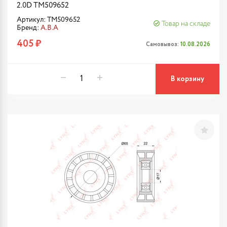
2.0D TM509652
Артикул: TM509652
Товар на складе
Бренд:
A.B.A
405 ₽
Самовывоз:
10.08.2026
В корзину