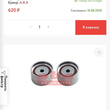
Товар на складе
Бренд:
A.B.A
620 ₽
Самовывоз:
10.08.2026
В корзину
р
П
о
к
а
з
а
т
ь
ф
и
л
ь
т