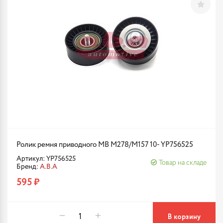
Ролик ремня приводного MB M278/M157 10- YP756525
Артикул: YP756525
Товар на складе
Бренд:
A.B.A
595 ₽
В корзину