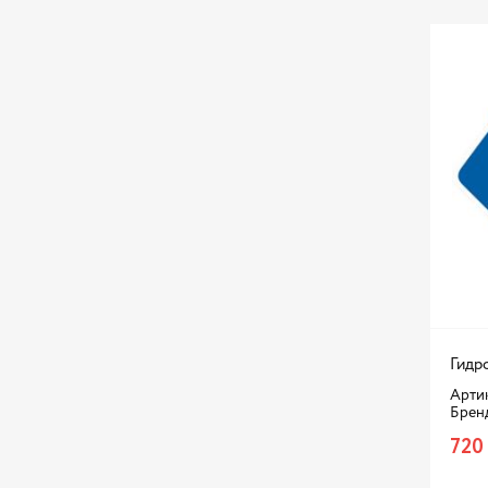
Гидр
Артик
Брен
720