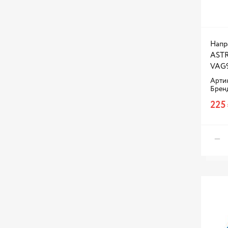
Напр
ASTR
VAG9
Арти
Брен
225