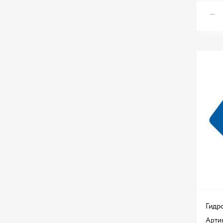
Гидр
Арти