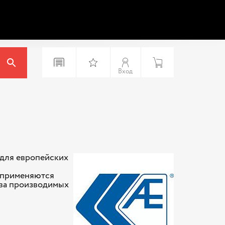
Вход
 для европейских
о применяются
тва производимых