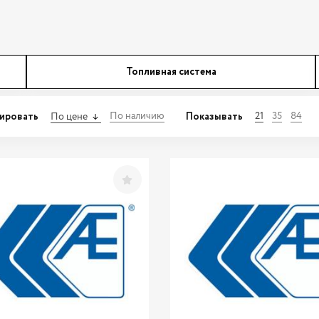
Топливная система
ировать
Показывать
По наличию
21
35
84
По цене