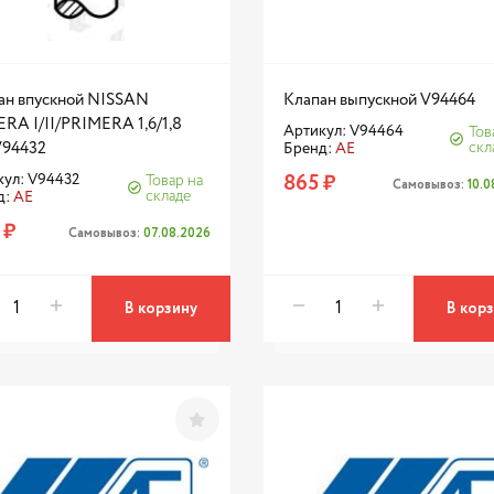
ан впускной NISSAN
Клапан выпускной V94464
RA I/II/PRIMERA 1,6/1,8
Артикул: V94464
Тов
V94432
скл
Бренд:
AE
865 ₽
кул: V94432
Товар на
Самовывоз:
10.
складе
д:
AE
 ₽
Самовывоз:
07.08.2026
В корзину
В кор