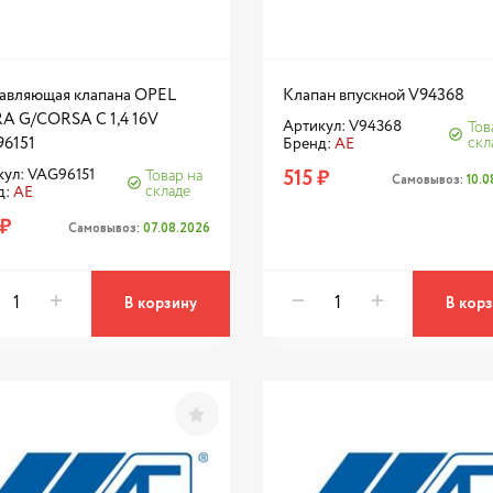
авляющая клапана OPEL
Клапан впускной V94368
A G/CORSA C 1,4 16V
Артикул: V94368
Тов
6151
скл
Бренд:
AE
515 ₽
кул: VAG96151
Товар на
Самовывоз:
10.
складе
д:
AE
 ₽
Самовывоз:
07.08.2026
В корзину
В кор