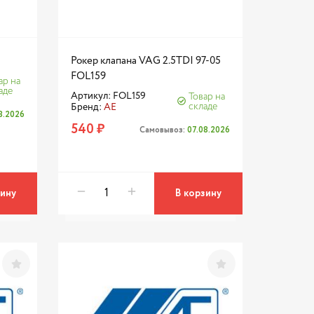
Рокер клапана VAG 2.5TDI 97-05
FOL159
ар на
аде
Артикул: FOL159
Товар на
складе
Бренд:
AE
08.2026
540 ₽
Самовывоз:
07.08.2026
зину
В корзину