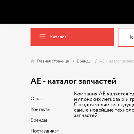
Каталог
Главная страница
Бренды
AE - каталог запча
AE - каталог запчастей
Компания АЕ является о
О нас
и японских легковых и г
Сегодня является ведущ
Контакты
самые новейшие техноло
запчастей.
Бренды
Поставщикам