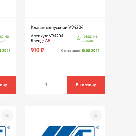
Клапан выпускной V94204
Артикул: V94204
ар на
Товар на
аде
складе
Бренд:
AE
910 ₽
08.2026
Самовывоз:
10.08.2026
зину
В корзину