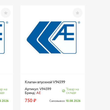
Клапан впускной V94599
Артикул: V94599
ар на
Товар на
аде
складе
Бренд:
AE
750 ₽
08.2026
Самовывоз:
10.08.2026