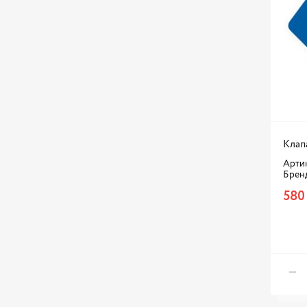
Клап
Арти
Брен
580