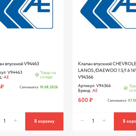
ан впускной V94463
Клапан впускной CHEVROL
LANOS /DAEWOO 1.5/1.6 16
кул: V94463
Товар на
складе
V94366
д:
AE
 ₽
Артикул: V94366
Тов
Самовывоз:
10.08.2026
скл
Бренд:
AE
600 ₽
Самовывоз:
07.0
В корзину
В кор