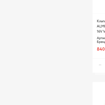
Клап
ALME
16V 
Арти
Брен
840