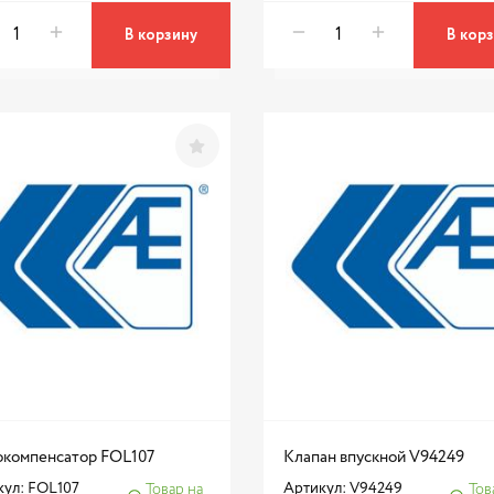
В корзину
В кор
окомпенсатор FOL107
Клапан впускной V94249
кул: FOL107
Артикул: V94249
Товар на
Тов