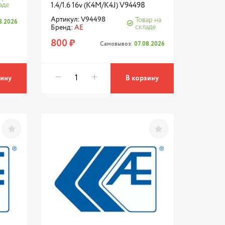
аде
1.4/1.6 16v (K4M/K4J) V94498
Артикул: V94498
Товар на
8.2026
складе
Бренд:
AE
800 ₽
Самовывоз:
07.08.2026
зину
В корзину