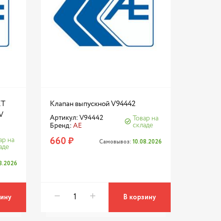
ET
Клапан выпускной V94442
V
Артикул: V94442
Товар на
складе
Бренд:
AE
660 ₽
ар на
Самовывоз:
10.08.2026
аде
8.2026
зину
В корзину