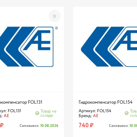
окомпенсатор FOL131
Гидрокомпенсатор FOL154
ул: FOL131
Артикул: FOL154
Товар на
Тов
складе
скл
д:
AE
Бренд:
AE
 ₽
740 ₽
Самовывоз:
10.08.2026
Самовывоз:
10.