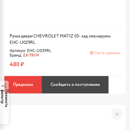
Ручка двери CHEVROLET MATIZ 05- зад.лев.наружн.
EHC-U029RL
Артикул: EHC-U029RL
Нет в наличии
Бренд:
EX-TRIM
480 ₽
Предзаказ
Сообщить о поступлении
р
П
о
к
а
з
а
т
ь
ф
и
л
ь
т