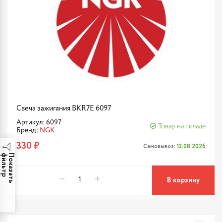
Свеча зажигания BKR7E 6097
Артикул: 6097
Товар на складе
Бренд:
NGK
330 ₽
Самовывоз:
13.08.2026
р
П
о
к
а
з
а
т
ь
ф
и
л
ь
т
В корзину