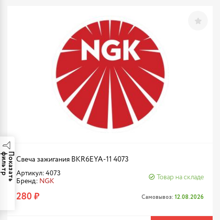
р
П
о
к
а
з
а
т
ь
ф
и
л
ь
т
Свеча зажигания BKR6EYA-11 4073
Артикул: 4073
Товар на складе
Бренд:
NGK
280 ₽
Самовывоз:
12.08.2026