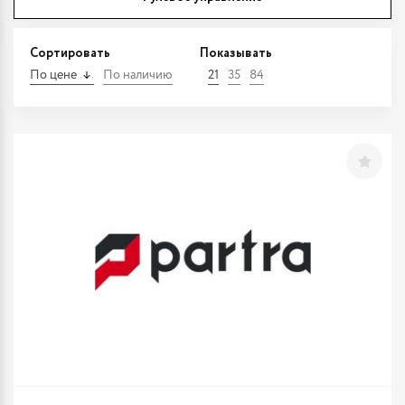
Сортировать
Показывать
По цене
По наличию
21
35
84