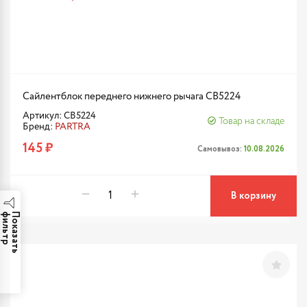
Сайлентблок переднего нижнего рычага CB5224
Артикул: CB5224
Товар на складе
Бренд:
PARTRA
145 ₽
Самовывоз:
10.08.2026
В корзину
р
П
о
к
а
з
а
т
ь
ф
и
л
ь
т