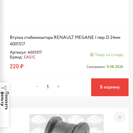
Втулка стабилизатора RENAULT MEGANE I пер. D 24мм
4001517
Артикул: 4001517
Товар на складе
Бренд:
SASIC
220 ₽
Самовывоз:
11.08.2026
В корзину
р
П
о
к
а
з
а
т
ь
ф
и
л
ь
т