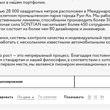
ых в нашем портфолио.
ю 28 000 квадратных метров расположен в Междунар
клетном промышленном парке города Руи-Ан. Мы рабо
ственными линиями, способными производить более 3
бочая сила SONTIAN насчитывает более 450 сотруднико
ок состоит из более чем 80 дизайнеров и инженеров.
анки, системы контроля качества и индивидуальный п
работать с несколькими известными автомобильными к
о рост — это непрерывный процесс. Благодаря постоян
 стандартам и нашей философии, в соответствии с кот
а первом месте, мы являемся пионером инновационных 
ционирование
ировать
Показывать
По наличию
21
35
84
По цене