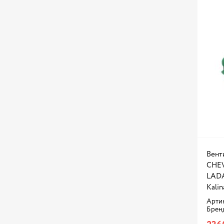
Вент
CHEVR
LADA
Kalin
Арти
Брен