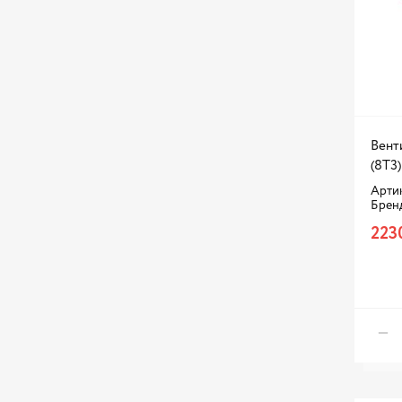
Вент
(8T3)
Артик
Брен
223