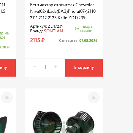
111
Вентилятор отопителя Chevrolet
1.5i
Niva(02-)Lada(ВАЗ)Priora(07-)2110
2111 2112 2123 Kalin ZD17239
Артикул: ZD17239
Товар на
складе
Бренд:
SONTIAN
ар на
аде
2115 ₽
Самовывоз:
07.08.2026
8.2026
зину
В корзину