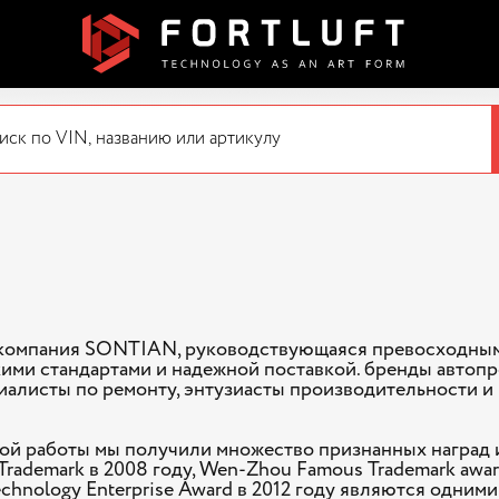
у компания SONTIAN, руководствующаяся превосходны
кими стандартами и надежной поставкой. бренды автоп
алисты по ремонту, энтузиасты производительности и
ной работы мы получили множество признанных наград 
rademark в 2008 году, Wen-Zhou Famous Trademark award
echnology Enterprise Award в 2012 году являются одним