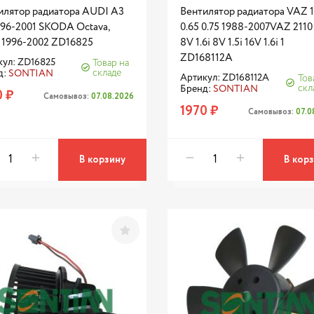
илятор радиатора AUDI A3
Вентилятор радиатора VAZ 1
996-2001 SKODA Octava,
0.65 0.75 1988-2007VAZ 2110 
a 1996-2002 ZD16825
8V 1.6i 8V 1.5i 16V 1.6i 1
ZD168112A
кул: ZD16825
Товар на
складе
д:
SONTIAN
Артикул: ZD168112A
Тов
скл
Бренд:
SONTIAN
0 ₽
Самовывоз:
07.08.2026
1970 ₽
Самовывоз:
07.0
В корзину
В кор