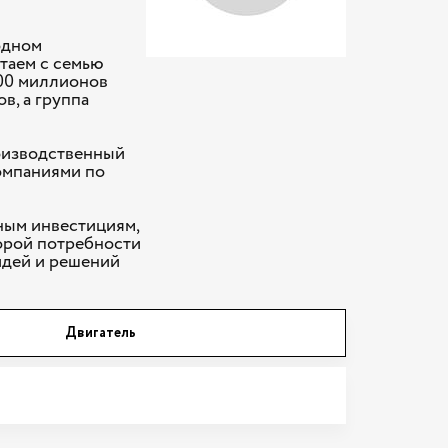
одном
таем с семью
00 миллионов
в, а группа
роизводственный
омпаниями по
ным инвестициям,
орой потребности
идей и решений
Двигатель