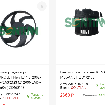
илятор радиатора
Вентилятор отопителя REN
OLET Niva 1.7i 1.8i 2002-
MEGANE II ZD172158
(ВАЗ)2123 1.7i 2001-LADA
Артикул: ZD172158
Тов
a(04-) ZD168148
скл
Бренд:
SONTIAN
2360 ₽
кул: ZD168148
Товар на
Самовывоз:
07.0
складе
д:
SONTIAN