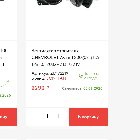
 100
Вентилятор отопителя
ba
CHEVROLET Aveo T200 (02-) 1.2i
f I
1.4i 1.6i 2002 - ZD172219
Артикул: ZD172219
Товар на
складе
Бренд:
SONTIAN
ар на
аде
2290 ₽
Самовывоз:
07.08.2026
8.2026
зину
В корзину