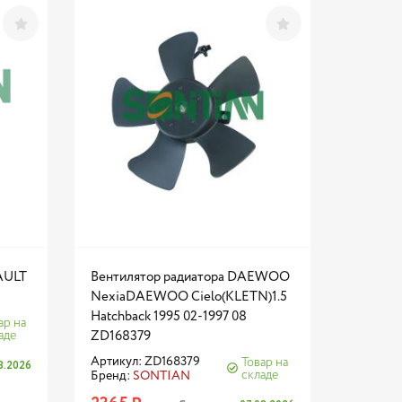
AULT
Вентилятор радиатора DAEWOO
NexiaDAEWOO Cielo(KLETN)1.5
Hatchback 1995 02-1997 08
ар на
аде
ZD168379
Артикул: ZD168379
Товар на
8.2026
складе
Бренд:
SONTIAN