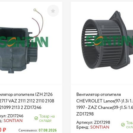
илятор отопителя IZH 2126
Вентилятор отопителя
2717 VAZ 2111 2112 2110 2108
CHEVROLET Lanos(97-)1.3i 1.5
21099 2113 2 ZD17246
1997 - ZAZ Chance(09-)1.5i 1.6
ZD17298
кул: ZD17246
Товар на
складе
д:
SONTIAN
Артикул: ZD17298
Тов
скл
Бренд:
SONTIAN
0 ₽
Самовывоз:
07.08.2026