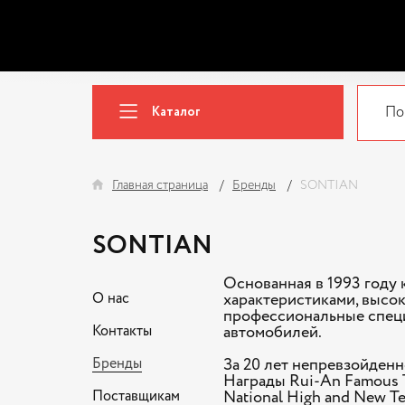
Каталог
Главная страница
Бренды
SONTIAN
SONTIAN
Основанная в 1993 год
О нас
характеристиками, высо
профессиональные специ
Контакты
автомобилей.
Бренды
За 20 лет непревзойден
Награды Rui-An Famous T
Поставщикам
National High and New T