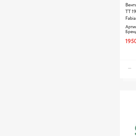
Вент
TT 1
Fabi
Арти
Брен
195