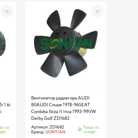
Вентилятор радиатора AUDI
i 1.6i
80AUDI Coupe 1978-96SEAT
i
Cordoba Ibiza II Inca 1993-99VW
Derby Golf ZD1682
Артикул: ZD1682
ар на
Товар на
аде
складе
Бренд:
SONTIAN