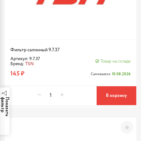
Фильтр салонный 9.7.37
Артикул: 9.7.37
Товар на складе
Бренд:
TSN
145 ₽
Самовывоз:
10.08.2026
В корзину
р
П
о
к
а
з
а
т
ь
ф
и
л
ь
т